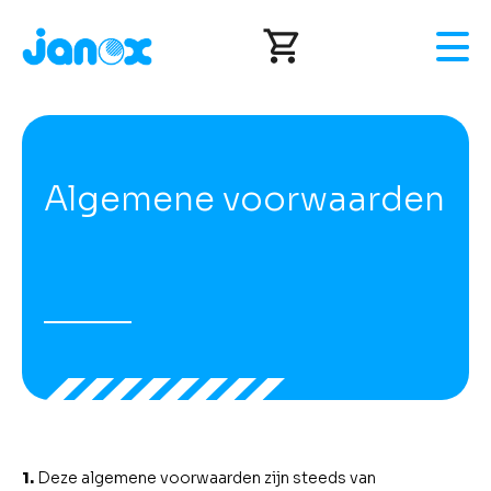
Overslaan
en
naar
de
inhoud
gaan
Algemene voorwaarden
1.
Deze algemene voorwaarden zijn steeds van