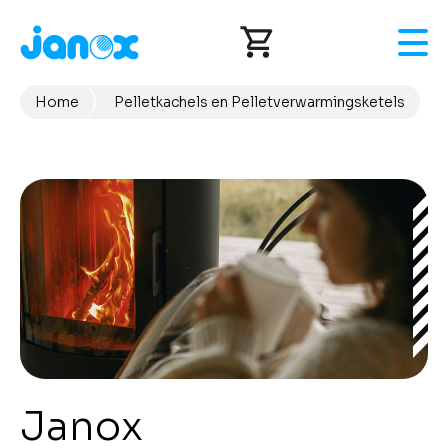
Overslaan
en
naar
de
inhoud
Home
Pelletkachels en Pelletverwarmingsketels
Kruimelpad
gaan
Janox